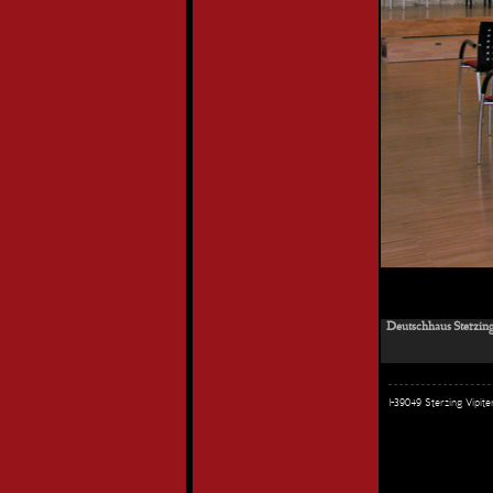
Deutschhaus Sterzing
I-39049 Sterzing Vipi