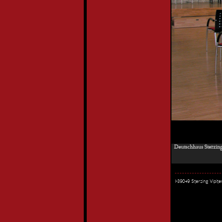
Deutschhaus Sterzing
I-39049 Sterzing Vipi