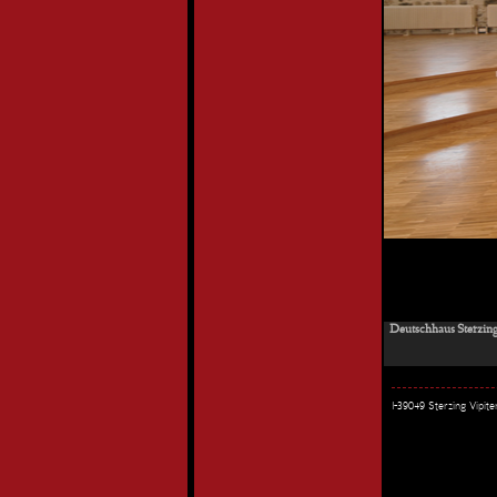
Deutschhaus Sterzing
I-39049 Sterzing Vipi