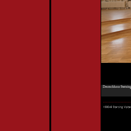
Deutschhaus Sterzing
I-39049 Sterzing Vipi