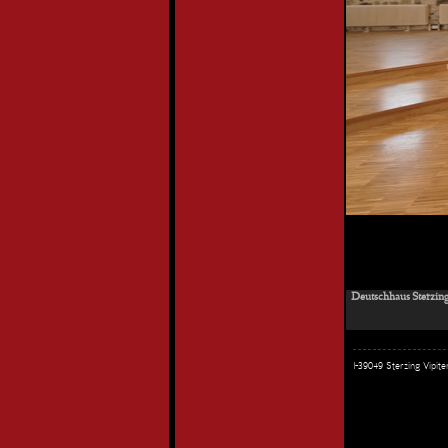
Deutschhaus Sterzing
I-39049 Sterzing Vipi