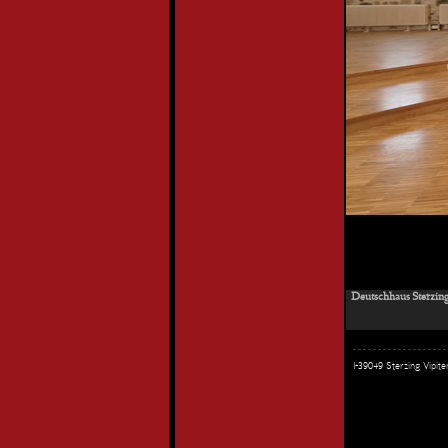
Deutschhaus Sterzing
I-39049 Sterzing Vipi