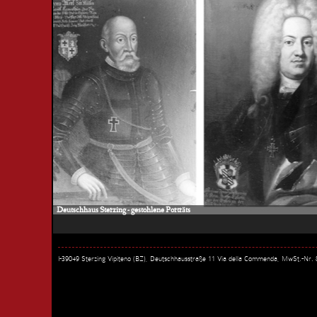
Deutschhaus Sterzing - gestohlene Porträts
I-39049 Sterzing Vipiteno (BZ), Deutschhausstraße 11 Via della Commenda, MwSt.-Nr.