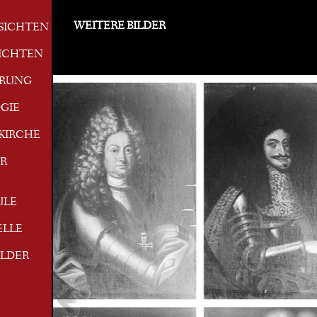
WEITERE BILDER
SICHTEN
ICHTEN
ERUNG
GIE
KIRCHE
R
ULE
ELLE
ILDER