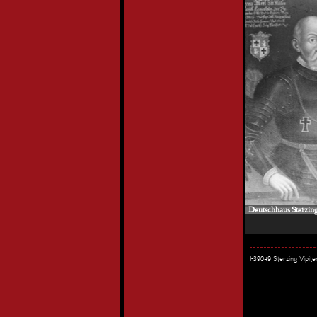
Deutschhaus Sterzing 
I-39049 Sterzing Vipi