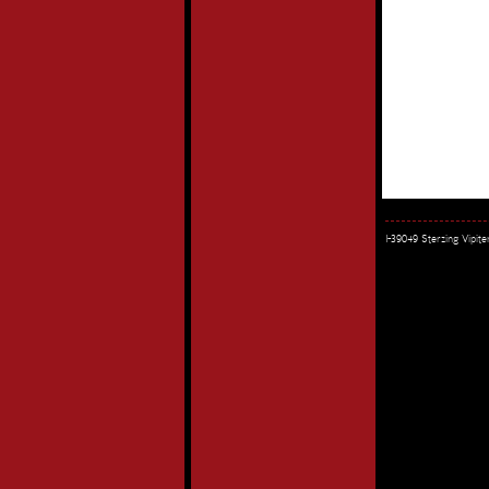
I-39049 Sterzing Vipi