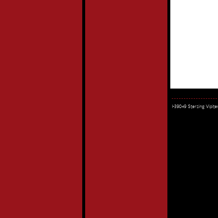
I-39049 Sterzing Vipi