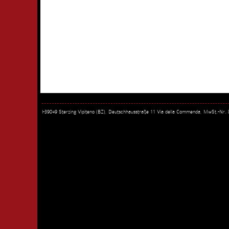
I-39049 Sterzing Vipiteno (BZ), Deutschhausstraße 11 Via della Commenda, MwSt.-Nr.