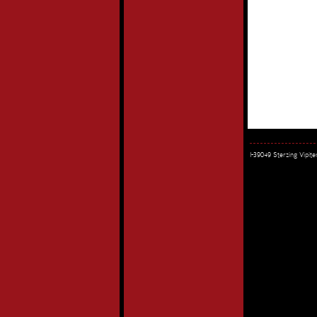
I-39049 Sterzing Vipi