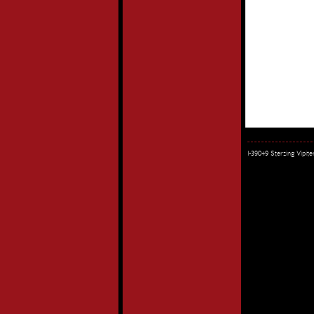
I-39049 Sterzing Vipi