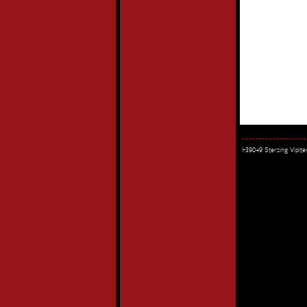
I-39049 Sterzing Vipi