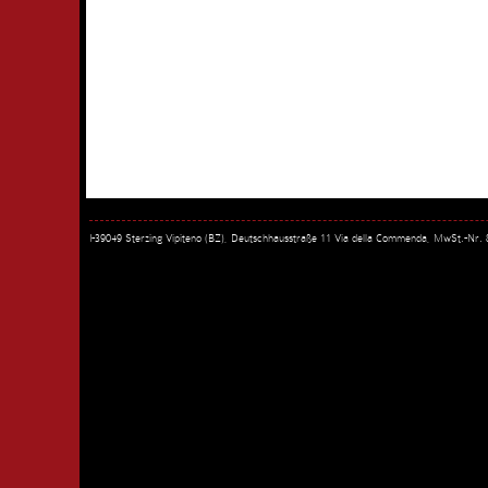
I-39049 Sterzing Vipiteno (BZ), Deutschhausstraße 11 Via della Commenda, MwSt.-Nr.