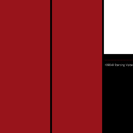
I-39049 Sterzing Vipi