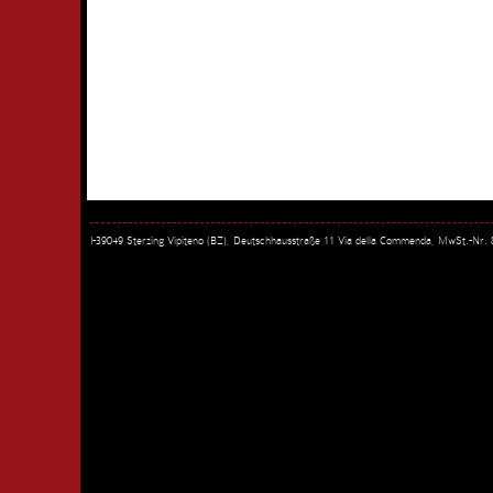
I-39049 Sterzing Vipiteno (BZ), Deutschhausstraße 11 Via della Commenda, MwSt.-Nr.