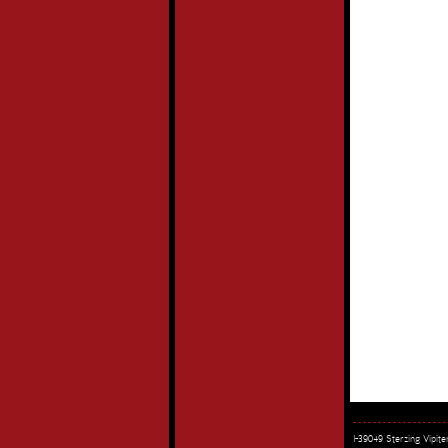
I-39049 Sterzing Vipi