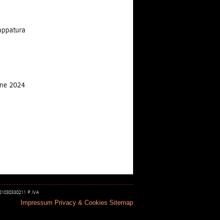
appatura
one 2024
 81030330211 P.IVA
Impressum
Privacy & Cookies
Sitemap