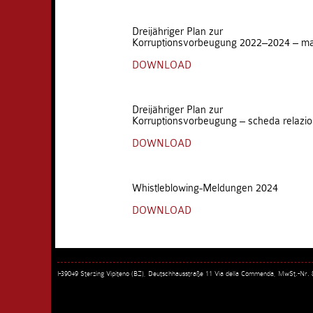
Dreijähriger Plan zur
Korruptionsvorbeugung 2022–2024 – m
DOWNLOAD
Dreijähriger Plan zur
Korruptionsvorbeugung – scheda relazi
DOWNLOAD
Whistleblowing-Meldungen 2024
DOWNLOAD
I-39049 Sterzing Vipiteno (BZ), Deutschhausstraße 11 Via della Commenda, MwSt.-Nr.