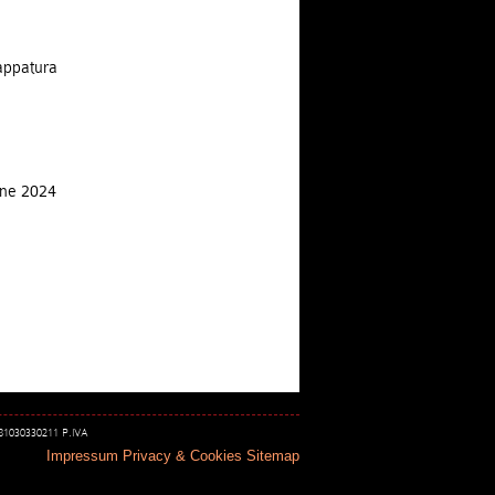
appatura
one 2024
 81030330211 P.IVA
Impressum
Privacy & Cookies
Sitemap