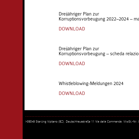
Dreijähriger Plan zur
Korruptionsvorbeugung 2022–2024 – m
DOWNLOAD
Dreijähriger Plan zur
Korruptionsvorbeugung – scheda relazi
DOWNLOAD
Whistleblowing-Meldungen 2024
DOWNLOAD
I-39049 Sterzing Vipiteno (BZ), Deutschhausstraße 11 Via della Commenda, MwSt.-Nr.